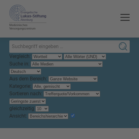
Vergleich:
Suche in:
Aus dem Bereich:
Kategorie:
Sortieren nach:
gleichzeitig
Ansicht: