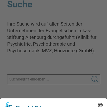
Suche
Ihre Suche wird auf allen Seiten der
Unternehmen der Evangelischen Lukas-
Stiftung Altenburg durchgeführt (Klinik für
Psychiatrie, Psychotherapie und
Psychosomatik, MVZ, Horizonte gGmbH).
Vergleich: